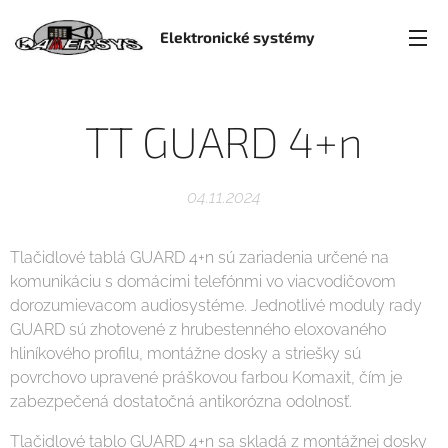
Elektronické systémy
TT GUARD 4+n
04.11.2024
Tlačidlové tablá GUARD 4+n sú zariadenia určené na
komunikáciu s domácimi telefónmi vo viacvodičovom
dorozumievacom audiosystéme. Jednotlivé moduly rady
GUARD sú zhotovené z hrubestenného eloxovaného
hliníkového profilu, montážne dosky a striešky sú
povrchovo upravené práškovou farbou Komaxit, čím je
zabezpečená dostatočná antikorózna odolnosť.
Tlačidlové tablo GUARD 4+n sa skladá z montážnej dosky