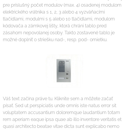
pre príslušný počet modulov (max. 4) osadenej modulom
elektrického vrátnika s 1, 2, 3 alebo 4 vyzváňacími
tlačidlami, modulmi s 5 alebo 10 tlačidlami, modulom
kódovača a zámkovej lišty, ktorá chráni tablo pred
zásahom nepovolanej osoby. Takto zostavené tablo je
možné doplniť o striešku nad-, resp. pod- omietku.
Váš text začína práve tu. Kliknite sem a môžete začať
písať. Sed ut perspiciatis unde omnis iste natus error sit
voluptatem accusantium doloremque laudantium totam
rem aperiam eaque ipsa quae ab illo inventore veritatis et
quasi architecto beatae vitae dicta sunt explicabo nemo